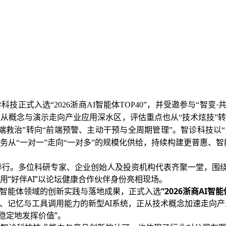
正式入选“2026浙商AI智能体TOP40”，并受邀参与“智变·共
正从概念与演示走向产业应用深水区，评估重点也从“技术炫技”
”转向“前端预警、主动干预与全周期管理”。智诊科技以“好伴AI”
务从“一对一”走向“一对多”的规模化供给，持续构建更普惠、
州举行。多位科研专家、企业创始人及投资机构代表齐聚一堂，围
“好伴AI”以论坛健康合作伙伴身份亮相现场。
I智能体领域的创新实践与落地成果，正式入选
“2026浙商AI智能
策、记忆与工具调用能力的新型AI系统，正从技术概念加速走向
稳定地发挥价值”。